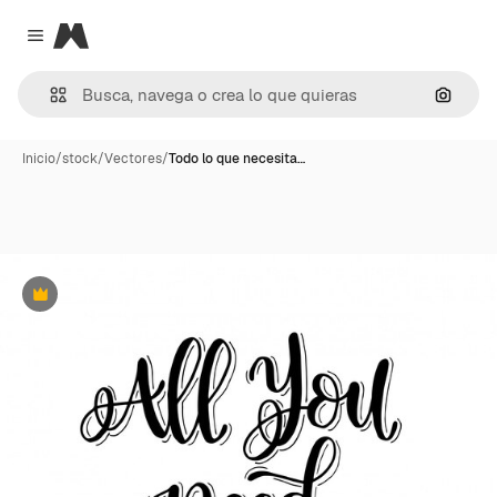
Magnific
Close menu
Buscar
Inicio
/
stock
/
Vectores
/
Todo lo que necesita…
Premium