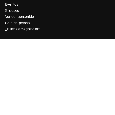
Eventos
Slidesgo
Vender contenido
Sala de prensa
¿Buscas magnific.ai?
Síguenos
Atención al cliente
Instagram
YouTube
LinkedIn
TikTok
Discord
X
Reddit
Copyright © 2010-
2026
Freepik Company S.L.U.
Todos los derechos