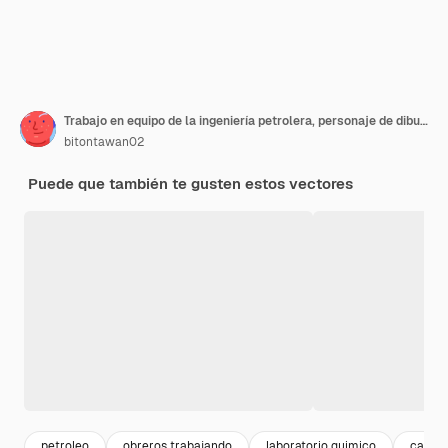
Trabajo en equipo de la ingeniería petrolera, personaje de dibujos animados del ejemplo del vector.
bitontawan02
Puede que también te gusten estos vectores
petroleo
obreros trabajando
laboratorio quimico
casco 