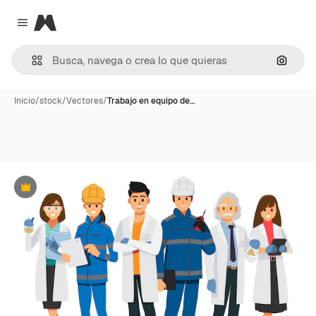
Magnific
Close menu
Buscar
Inicio
/
stock
/
Vectores
/
Trabajo en equipo de…
Premium