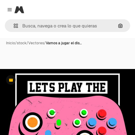
Magnific
Close menu
Buscar
Inicio
/
stock
/
Vectores
/
Vamos a jugar el dis…
Premium