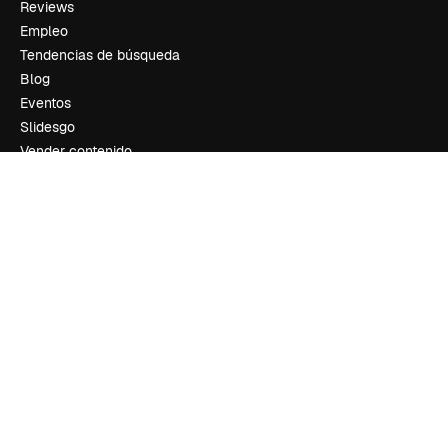
Reviews
Empleo
Tendencias de búsqueda
Blog
Eventos
Slidesgo
Vender contenido
Sala de prensa
¿Buscas magnific.ai?
Síguenos
Atención al cliente
Instagram
YouTube
LinkedIn
TikTok
Discord
X
Reddit