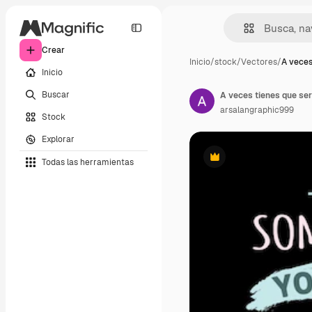
Crear
Inicio
/
stock
/
Vectores
/
A veces
Inicio
Buscar
A veces tienes que ser
arsalangraphic999
Stock
Explorar
Todas las herramientas
Premium