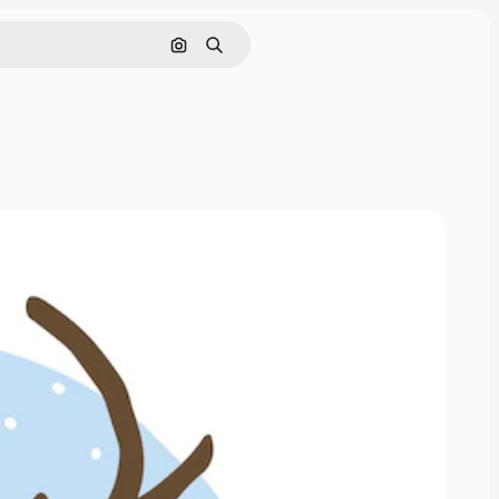
Buscar por imagen
Buscar