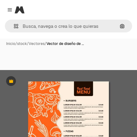
Magnific
Close menu
Buscar
Inicio
/
stock
/
Vectores
/
Vector de diseño de …
Premium