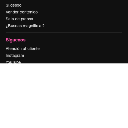
Slidesgo
Vender contenido
Sala de prensa
¿Buscas magnific.ai?
Síguenos
Atención al cliente
Instagram
YouTube
LinkedIn
TikTok
Discord
X
Reddit
Copyright © 2010-
2026
Freepik Company S.L.U.
Todos los derechos
reservados
.