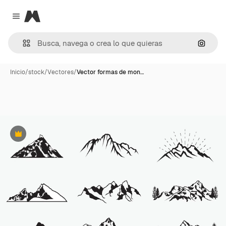
Magnific
Close menu
Buscar
Inicio
/
stock
/
Vectores
/
Vector formas de mon…
Premium