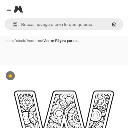
Magnific
Close menu
Buscar
Inicio
/
stock
/
Vectores
/
Vector Página para c…
Premium