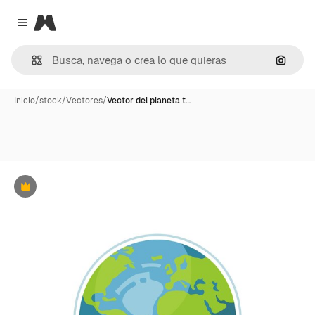
Magnific
Close menu
Buscar
Inicio
/
stock
/
Vectores
/
Vector del planeta t…
Premium