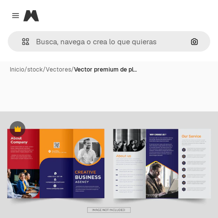
Magnific
Close menu
Buscar
Inicio
/
stock
/
Vectores
/
Vector premium de pl…
Premium