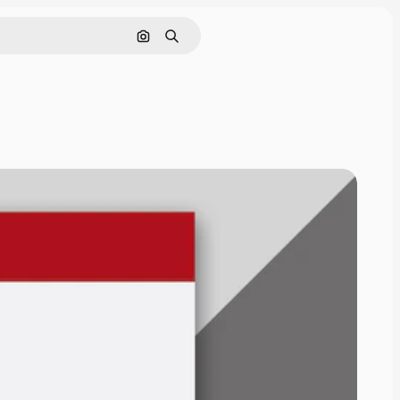
Buscar por imagen
Buscar