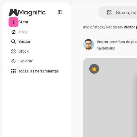
Crear
Inicio
/
stock
/
Vectores
/
Vector 
Inicio
Buscar
Vector premium de pla
nayemking
Stock
Explorar
Todas las herramientas
Premium