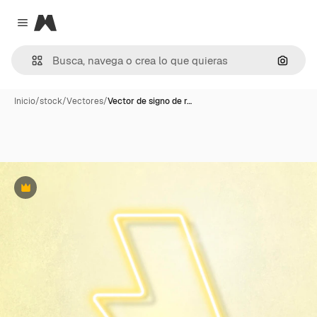
Magnific
Close menu
Buscar
Inicio
/
stock
/
Vectores
/
Vector de signo de r…
Premium