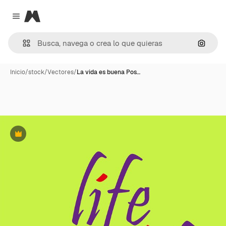
Magnific
Close menu
Buscar
Inicio
/
stock
/
Vectores
/
La vida es buena Pos…
Premium