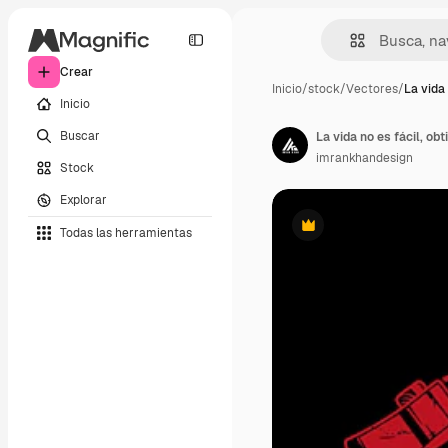
Crear
Inicio
/
stock
/
Vectores
/
La vida 
Inicio
Buscar
La vida no es fácil, ob
imrankhandesign
Stock
Explorar
Todas las herramientas
Premium