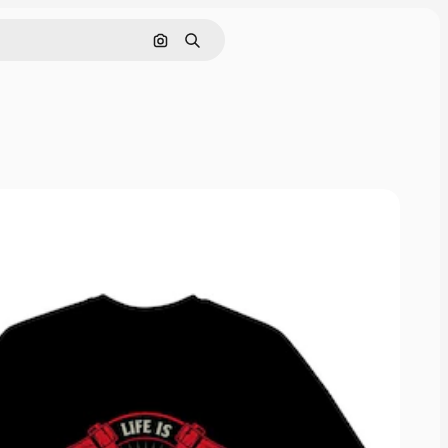
Buscar por imagen
Buscar