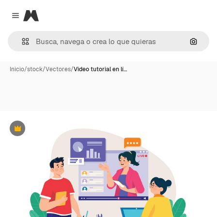
Magnific
Close menu
Buscar
Inicio
/
stock
/
Vectores
/
Video tutorial en lí…
Premium