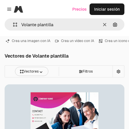
Magnific
Precios
Iniciar sesión
Close menu
Borrar
Buscar
Crea una imagen con IA
Crea un vídeo con IA
Crea un icono 
Vectores de Volante plantilla
Vectores
Filtros