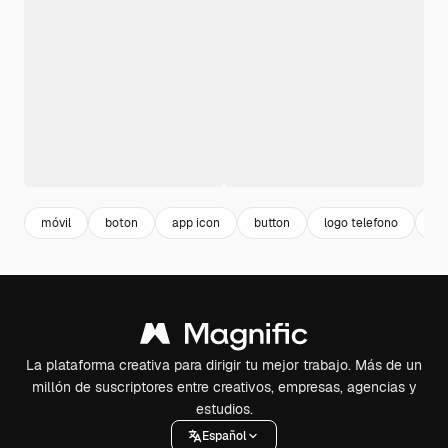
móvil
boton
app icon
button
logo telefono
pa
La plataforma creativa para dirigir tu mejor trabajo. Más de un
millón de suscriptores entre creativos, empresas, agencias y
estudios.
Español