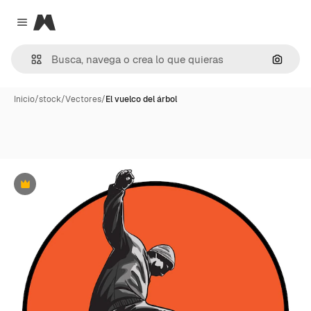
Magnific
Close menu
Buscar
Inicio
/
stock
/
Vectores
/
El vuelco del árbol
Premium