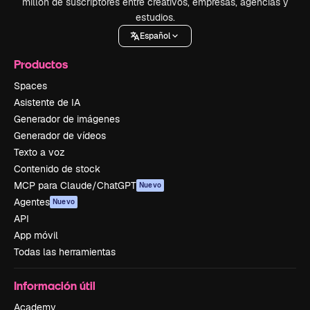
millón de suscriptores entre creativos, empresas, agencias y
estudios.
Español
Productos
Spaces
Asistente de IA
Generador de imágenes
Generador de vídeos
Texto a voz
Contenido de stock
MCP para Claude/ChatGPT
Nuevo
Agentes
Nuevo
API
App móvil
Todas las herramientas
Información útil
Academy