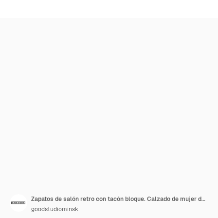
Zapatos de salón retro con tacón bloque. Calzado de mujer de moda. Ilustración de vector plano coloreado de bombas modernas aisladas sobre fondo blanco.
goodstudiominsk