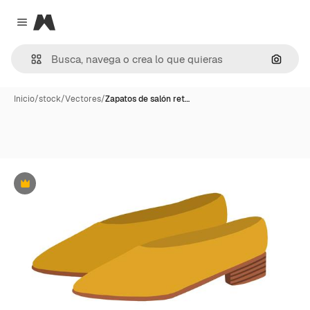
Magnific
Close menu
Buscar
Inicio
/
stock
/
Vectores
/
Zapatos de salón ret…
Premium