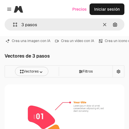
Magnific
Precios
Iniciar sesión
Close menu
Borrar
Buscar
Crea una imagen con IA
Crea un vídeo con IA
Crea un icono 
Vectores de 3 pasos
Vectores
Filtros