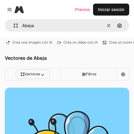
Magnific
Precios
Iniciar sesión
Close menu
Borrar
Buscar
Crea una imagen con IA
Crea un vídeo con IA
Crea un icono 
Vectores de Abeja
Vectores
Filtros