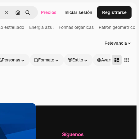
Precios
Iniciar sesión
Registrarse
Borrar
Buscar por imagen
Buscar
lo estrellado
Energia azul
Formas organicas
Patron geometrico
Relevancia
Personas
Formato
Estilo
Avanzado
l
Empresa
Síguenos