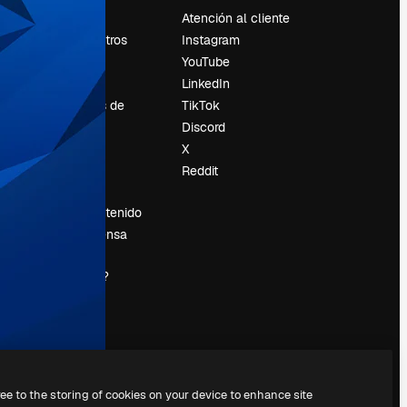
Precios
Atención al cliente
Sobre nosotros
Instagram
Reviews
YouTube
Empleo
LinkedIn
Tendencias de
TikTok
búsqueda
Discord
Blog
X
es
Eventos
Reddit
Slidesgo
Vender contenido
Sala de prensa
¿Buscas
magnific.ai?
ree to the storing of cookies on your device to enhance site