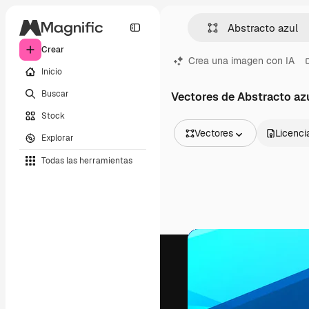
Crear
Crea una imagen con IA
Inicio
Buscar
Vectores de Abstracto az
Stock
Vectores
Licenci
Explorar
Todas las imágenes
Todas las herramientas
Vectores
Ilustraciones
Fotos
PSD
Plantillas
Mockups
Vídeos
Clips de vídeo
Motion graphics
Plantillas de vídeos
Iconos
Modelos 3D
Fuentes