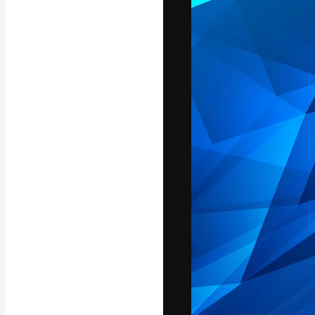
La plataforma cr
trabajo. Más de
entre creativos
estudios.
Español
Copyright © 2010