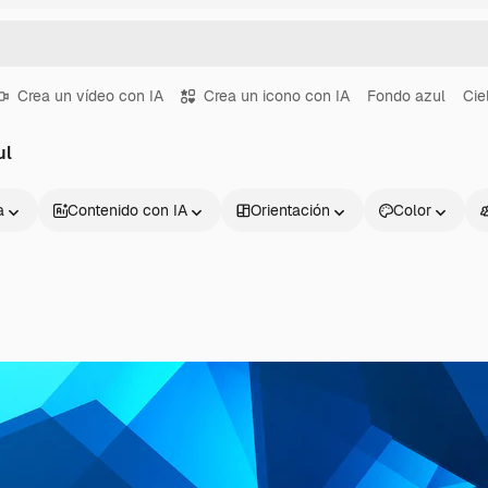
Crea un vídeo con IA
Crea un icono con IA
Fondo azul
Cie
ul
a
Contenido con IA
Orientación
Color
Productos
Información úti