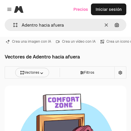
Magnific
Precios
Iniciar sesión
Close menu
Borrar
Buscar
Crea una imagen con IA
Crea un vídeo con IA
Crea un icono 
Vectores de Adentro hacia afuera
Vectores
Filtros