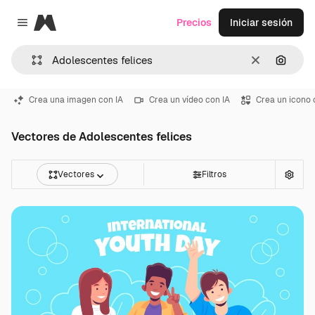
Magnific
Precios
Iniciar sesión
Close menu
Borrar
Buscar
Crea una imagen con IA
Crea un vídeo con IA
Crea un icono 
Vectores de Adolescentes felices
Vectores
Filtros