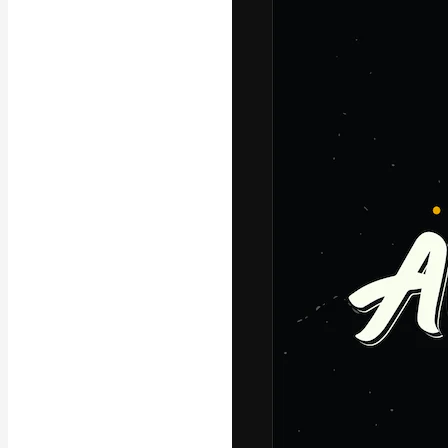
La plataforma cr
trabajo. Más de
entre creativos
estudios.
Español
Copyright © 2010