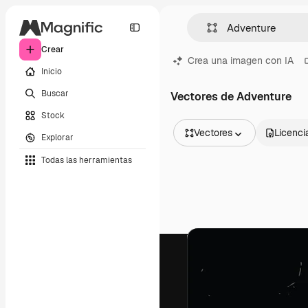
Crear
Crea una imagen con IA
Inicio
Buscar
Vectores de Adventure
Stock
Vectores
Licenci
Explorar
Todas las imágenes
Todas las herramientas
Vectores
Ilustraciones
Fotos
PSD
Plantillas
Mockups
Vídeos
Clips de vídeo
Motion graphics
Plantillas de vídeos
Iconos
Modelos 3D
Fuentes