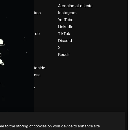
Precios
Atención al cliente
Sobre nosotros
Instagram
Reviews
YouTube
Empleo
LinkedIn
Tendencias de
TikTok
búsqueda
Discord
Blog
X
es
Eventos
Reddit
Slidesgo
Vender contenido
Sala de prensa
¿Buscas
magnific.ai?
ree to the storing of cookies on your device to enhance site