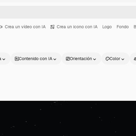
Crea un vídeo con IA
Crea un icono con IA
Logo
Fondo
B
a
Contenido con IA
Orientación
Color
Productos
Información úti