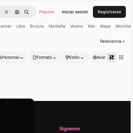
Precios
Iniciar sesión
Registrarse
Borrar
Buscar por imagen
Buscar
anner
Libro
Brujula
Montaña
Verano
Mar
Mapa
Mochila
Relevancia
Personas
Formato
Estilo
Avanzado
l
Empresa
Síguenos