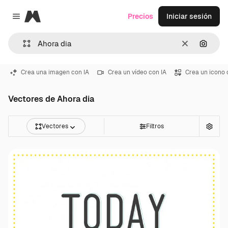
Magnific
Precios
Iniciar sesión
Close menu
Borrar
Buscar
Crea una imagen con IA
Crea un vídeo con IA
Crea un icono 
Vectores de Ahora dia
Vectores
Filtros