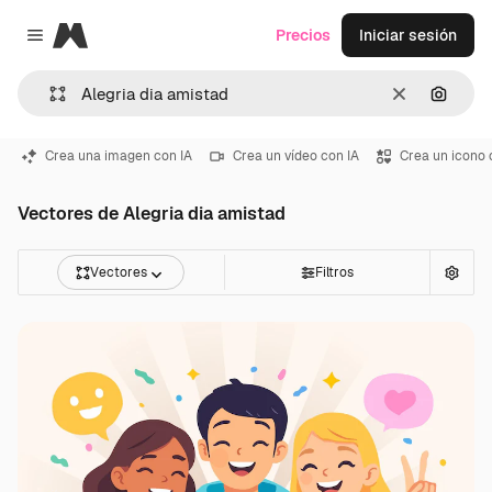
Magnific
Precios
Iniciar sesión
Close menu
Borrar
Buscar
Crea una imagen con IA
Crea un vídeo con IA
Crea un icono 
Vectores de Alegria dia amistad
Vectores
Filtros