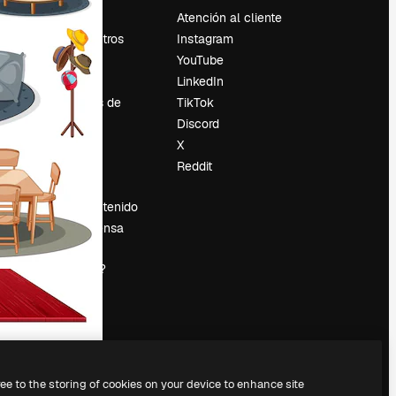
Precios
Atención al cliente
Sobre nosotros
Instagram
Reviews
YouTube
Empleo
LinkedIn
Tendencias de
TikTok
búsqueda
Discord
Blog
X
es
Eventos
Reddit
Slidesgo
Vender contenido
Sala de prensa
¿Buscas
magnific.ai?
ree to the storing of cookies on your device to enhance site