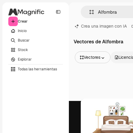
Crear
Crea una imagen con IA
Inicio
Buscar
Vectores de Alfombra
Stock
Vectores
Licenci
Explorar
Todas las imágenes
Todas las herramientas
Vectores
Ilustraciones
Fotos
PSD
Plantillas
Mockups
Vídeos
Clips de vídeo
Motion graphics
Plantillas de vídeos
Iconos
Modelos 3D
Fuentes