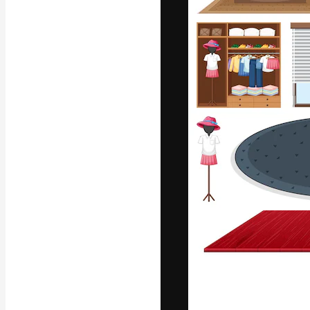
La plataforma cr
trabajo. Más de
entre creativos
estudios.
Español
Copyright © 2010