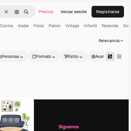
Precios
Iniciar sesión
Registrarse
Borrar
Buscar por imagen
Buscar
Cocina
Arabe
Floral
Patron
Vintage
Infantil
Redonda
Sos
Relevancia
Personas
Formato
Estilo
Avanzado
l
Empresa
Síguenos