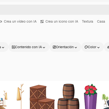
Crea un vídeo con IA
Crea un icono con IA
Textura
Casa
a
Contenido con IA
Orientación
Color
Productos
Información úti