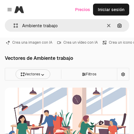
Magnific
Precios
Iniciar sesión
Close menu
Borrar
Buscar
Crea una imagen con IA
Crea un vídeo con IA
Crea un icono 
Vectores de Ambiente trabajo
Vectores
Filtros