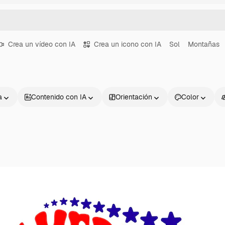
Crea un vídeo con IA
Crea un icono con IA
Sol
Montañas
a
Contenido con IA
Orientación
Color
Productos
Información úti