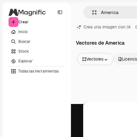
Crear
Crea una imagen con IA
Inicio
Buscar
Vectores de America
Stock
Vectores
Licenci
Explorar
Todas las imágenes
Todas las herramientas
Vectores
Ilustraciones
Fotos
PSD
Plantillas
Mockups
Vídeos
Clips de vídeo
Motion graphics
Plantillas de vídeos
Iconos
Modelos 3D
Fuentes