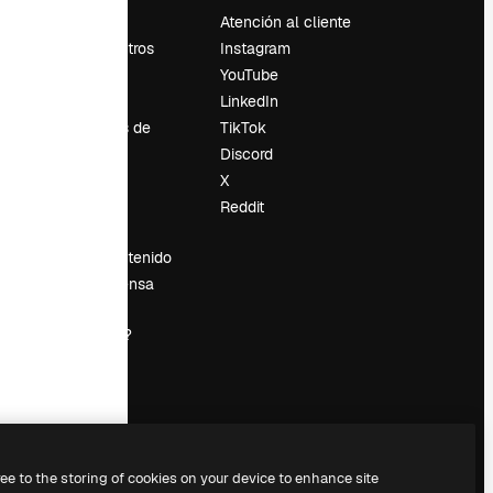
Precios
Atención al cliente
Sobre nosotros
Instagram
Reviews
YouTube
Empleo
LinkedIn
Tendencias de
TikTok
búsqueda
Discord
Blog
X
es
Eventos
Reddit
Slidesgo
Vender contenido
Sala de prensa
¿Buscas
magnific.ai?
ree to the storing of cookies on your device to enhance site