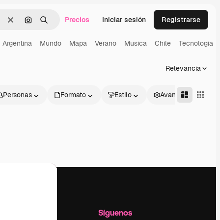
Precios
Iniciar sesión
Registrarse
Borrar
Buscar por imagen
Buscar
Argentina
Mundo
Mapa
Verano
Musica
Chile
Tecnologia
Relevancia
Personas
Formato
Estilo
Avanzado
l
Empresa
Síguenos