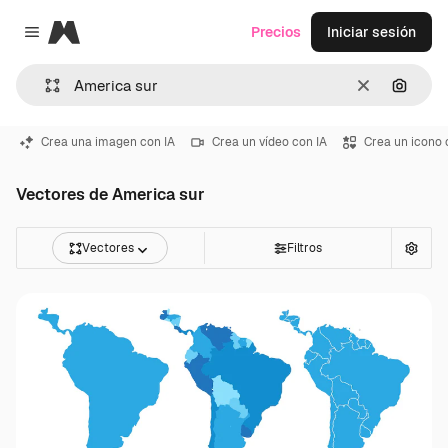
Magnific
Precios
Iniciar sesión
Close menu
Borrar
Buscar
Crea una imagen con IA
Crea un vídeo con IA
Crea un icono 
Vectores de America sur
Vectores
Filtros