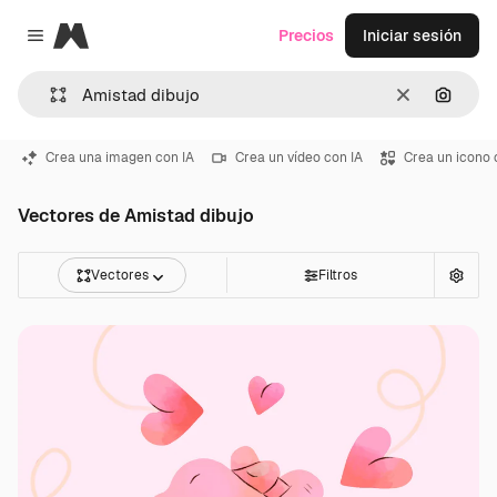
Magnific
Precios
Iniciar sesión
Close menu
Borrar
Buscar
Crea una imagen con IA
Crea un vídeo con IA
Crea un icono 
Vectores de Amistad dibujo
Vectores
Filtros