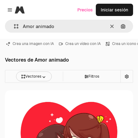
Magnific
Precios
Iniciar sesión
Close menu
Borrar
Buscar
Crea una imagen con IA
Crea un vídeo con IA
Crea un icono 
Vectores de Amor animado
Vectores
Filtros