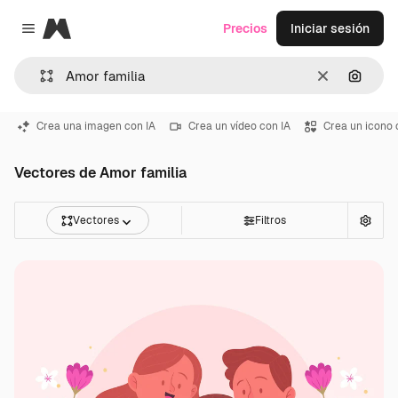
Magnific
Precios
Iniciar sesión
Close menu
Borrar
Buscar
Crea una imagen con IA
Crea un vídeo con IA
Crea un icono 
Vectores de Amor familia
Vectores
Filtros