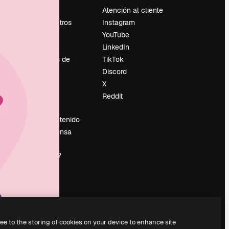
Precios
Atención al cliente
Sobre nosotros
Instagram
Reviews
YouTube
Empleo
LinkedIn
Tendencias de
TikTok
búsqueda
Discord
Blog
X
es
Eventos
Reddit
Slidesgo
Vender contenido
Sala de prensa
¿Buscas
magnific.ai?
ree to the storing of cookies on your device to enhance site