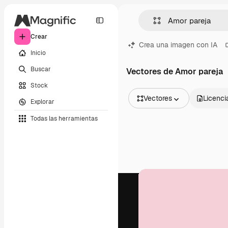
Crear
Crea una imagen con IA
Inicio
Buscar
Vectores de Amor pareja
Stock
Vectores
Licenci
Explorar
Todas las imágenes
Todas las herramientas
Vectores
Ilustraciones
Fotos
PSD
Plantillas
Mockups
Vídeos
Clips de vídeo
Motion graphics
Plantillas de vídeos
Iconos
Modelos 3D
Fuentes