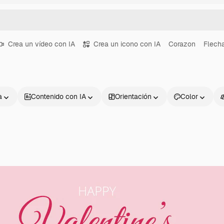
Crea un vídeo con IA
Crea un icono con IA
Corazon
Flech
a
Contenido con IA
Orientación
Color
Productos
Información úti