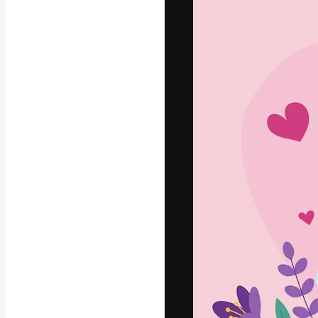
La plataforma cr
trabajo. Más de
entre creativos
estudios.
Español
Copyright © 2010