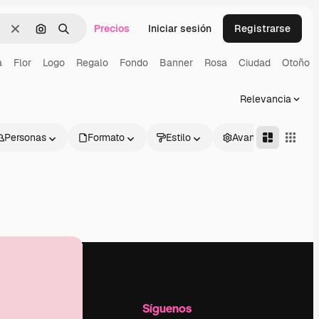
Precios
Iniciar sesión
Registrarse
Borrar
Buscar por imagen
Buscar
a
Flor
Logo
Regalo
Fondo
Banner
Rosa
Ciudad
Otoño
Relevancia
Personas
Formato
Estilo
Avanzado
l
Empresa
Síguenos