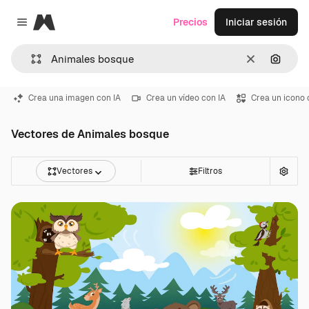
Magnific
Precios
Iniciar sesión
Close menu
Borrar
Buscar
Crea una imagen con IA
Crea un vídeo con IA
Crea un icono 
Vectores de Animales bosque
Vectores
Filtros