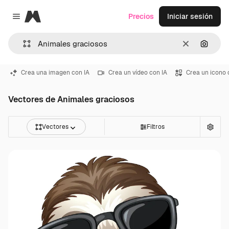
Magnific
Precios
Iniciar sesión
Close menu
Borrar
Buscar
Crea una imagen con IA
Crea un vídeo con IA
Crea un icono 
Vectores de Animales graciosos
Vectores
Filtros