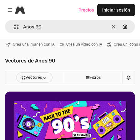
Magnific
Precios
Iniciar sesión
Close menu
Borrar
Buscar
Crea una imagen con IA
Crea un vídeo con IA
Crea un icono 
Vectores de Anos 90
Vectores
Filtros