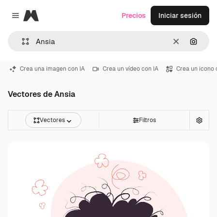
Magnific
Precios
Iniciar sesión
Close menu
Borrar
Buscar
Crea una imagen con IA
Crea un vídeo con IA
Crea un icono 
Vectores de Ansia
Vectores
Filtros