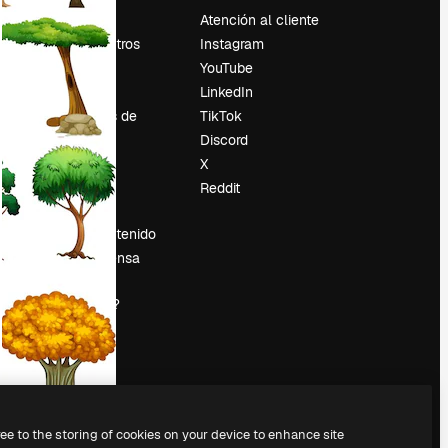
Precios
Atención al cliente
Sobre nosotros
Instagram
Reviews
YouTube
Empleo
LinkedIn
Tendencias de
TikTok
búsqueda
Discord
Blog
X
es
Eventos
Reddit
Slidesgo
Vender contenido
Sala de prensa
¿Buscas
magnific.ai?
ree to the storing of cookies on your device to enhance site