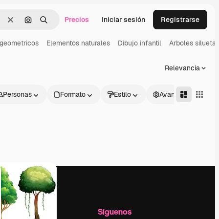
Precios
Iniciar sesión
Registrarse
Borrar
Buscar por imagen
Buscar
 geometricos
Elementos naturales
Dibujo infantil
Arboles silueta
Relevancia
Personas
Formato
Estilo
Avanzado
l
Empresa
Síguenos