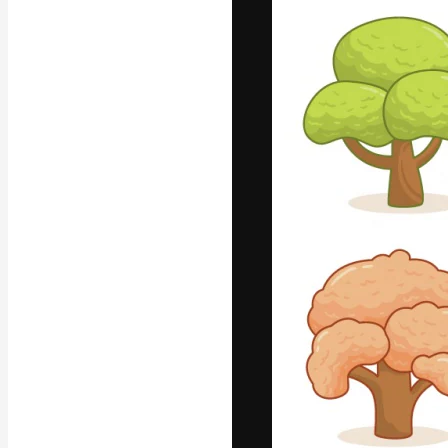
La plataforma cr
trabajo. Más de
entre creativos
estudios.
Español
Copyright © 2010