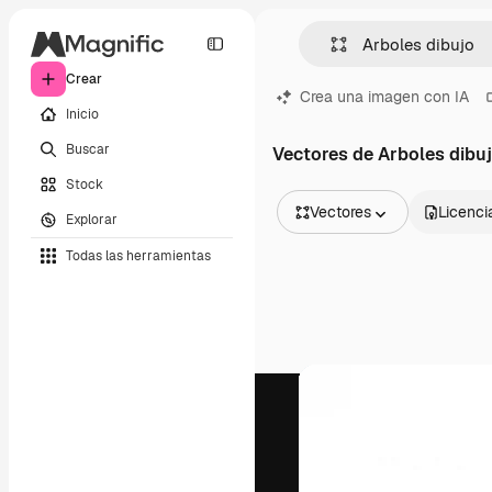
Crear
Crea una imagen con IA
Inicio
Buscar
Vectores de Arboles dibu
Stock
Vectores
Licenci
Explorar
Todas las imágenes
Todas las herramientas
Vectores
Ilustraciones
Fotos
PSD
Plantillas
Mockups
Vídeos
Clips de vídeo
Motion graphics
Plantillas de vídeos
Iconos
Modelos 3D
Fuentes