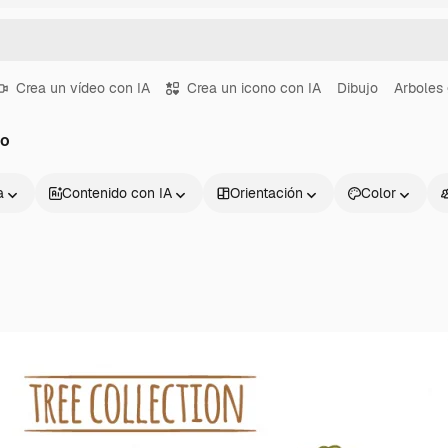
Crea un vídeo con IA
Crea un icono con IA
Dibujo
Arboles
jo
a
Contenido con IA
Orientación
Color
Productos
Información úti