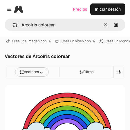
Magnific
Precios
Iniciar sesión
Close menu
Borrar
Buscar
Crea una imagen con IA
Crea un vídeo con IA
Crea un icono 
Vectores de Arcoiris colorear
Vectores
Filtros