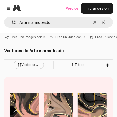
Magnific
Precios
Iniciar sesión
Close menu
Borrar
Buscar
Crea una imagen con IA
Crea un vídeo con IA
Crea un icono 
Vectores de Arte marmoleado
Vectores
Filtros