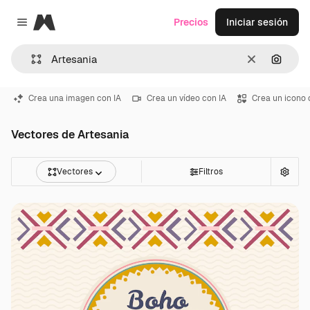
Magnific
Precios
Iniciar sesión
Close menu
Borrar
Buscar
Crea una imagen con IA
Crea un vídeo con IA
Crea un icono 
Vectores de Artesania
Vectores
Filtros