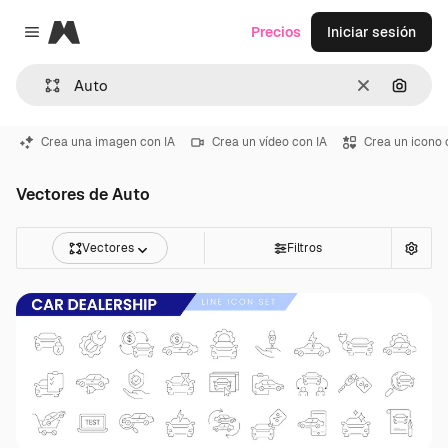
Magnific
Precios
Iniciar sesión
Close menu
Borrar
Buscar
Crea una imagen con IA
Crea un vídeo con IA
Crea un icono 
Vectores de Auto
Vectores
Filtros