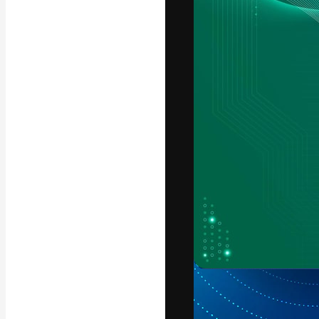
La plataforma cr
trabajo. Más de
entre creativos
estudios.
Español
Copyright © 2010