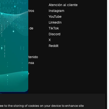
Precios
Atención al cliente
Sobre nosotros
Instagram
Reviews
YouTube
Empleo
LinkedIn
Tendencias de
TikTok
búsqueda
Discord
Blog
X
es
Eventos
Reddit
Slidesgo
Vender contenido
Sala de prensa
¿Buscas
magnific.ai?
ree to the storing of cookies on your device to enhance site