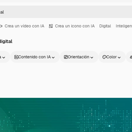
Crea un vídeo con IA
Crea un icono con IA
Digital
Inteligen
igital
a
Contenido con IA
Orientación
Color
Productos
Información úti