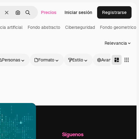
Precios
Iniciar sesión
Registrarse
Borrar
Buscar por imagen
Buscar
cia artificial
Fondo abstracto
Ciberseguridad
Fondo geometrico
Relevancia
Personas
Formato
Estilo
Avanzado
l
Empresa
Síguenos