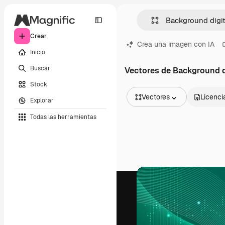
Crear
Crea una imagen con IA
Inicio
Buscar
Vectores de Background d
Stock
Vectores
Licenci
Explorar
Todas las imágenes
Todas las herramientas
Vectores
Ilustraciones
Fotos
PSD
Plantillas
Mockups
Vídeos
Clips de vídeo
Motion graphics
Plantillas de vídeos
Iconos
Modelos 3D
Fuentes