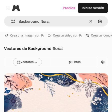
Magnific
Precios
Iniciar sesión
Close menu
Borrar
Buscar
Crea una imagen con IA
Crea un vídeo con IA
Crea un icono 
Vectores de Background floral
Vectores
Filtros