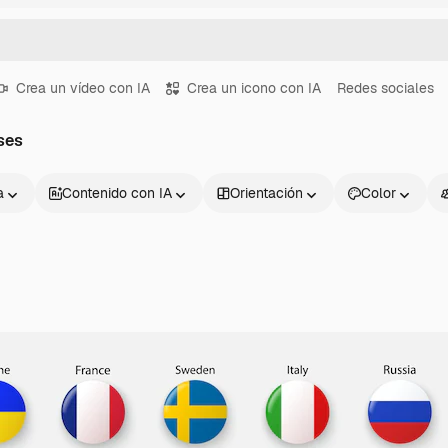
Crea un vídeo con IA
Crea un icono con IA
Redes sociales
ses
a
Contenido con IA
Orientación
Color
Productos
Información úti