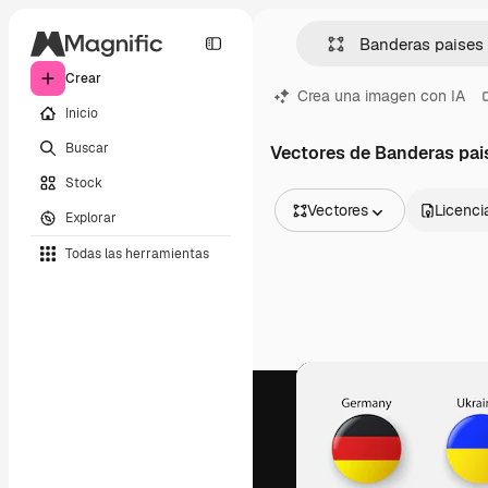
Crear
Crea una imagen con IA
Inicio
Buscar
Vectores de Banderas pai
Stock
Vectores
Licenci
Explorar
Todas las imágenes
Todas las herramientas
Vectores
Ilustraciones
Fotos
PSD
Plantillas
Mockups
Vídeos
Clips de vídeo
Motion graphics
Plantillas de vídeos
Iconos
Modelos 3D
Fuentes