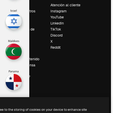
Precios
Atención al cliente
Sobre nosotros
Instagram
Reviews
YouTube
Empleo
LinkedIn
Tendencias de
TikTok
búsqueda
Discord
Blog
X
es
Eventos
Reddit
Slidesgo
Vender contenido
Sala de prensa
¿Buscas
magnific.ai?
ree to the storing of cookies on your device to enhance site