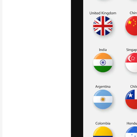
La plataforma cr
trabajo. Más de
entre creativos
estudios.
Español
Copyright © 2010