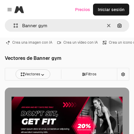
Magnific
Precios
Iniciar sesión
Close menu
Borrar
Buscar
Crea una imagen con IA
Crea un vídeo con IA
Crea un icono 
Vectores de Banner gym
Vectores
Filtros