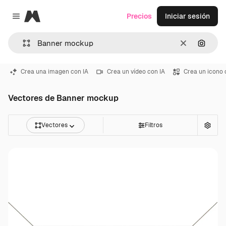
Magnific
Precios
Iniciar sesión
Close menu
Borrar
Buscar
Crea una imagen con IA
Crea un vídeo con IA
Crea un icono 
Vectores de Banner mockup
Vectores
Filtros