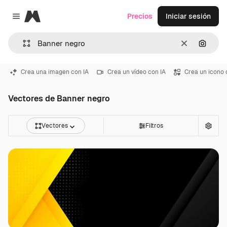
Magnific
Precios
Iniciar sesión
Close menu
Borrar
Buscar
Crea una imagen con IA
Crea un vídeo con IA
Crea un icono 
Vectores de Banner negro
Vectores
Filtros