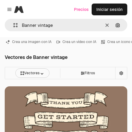
Magnific
Precios
Iniciar sesión
Close menu
Borrar
Buscar
Crea una imagen con IA
Crea un vídeo con IA
Crea un icono 
Vectores de Banner vintage
Vectores
Filtros